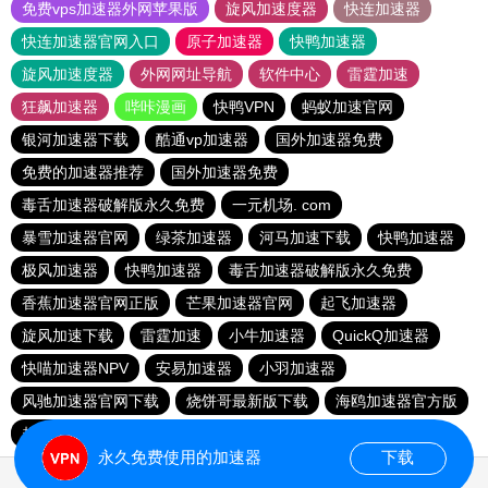
免费vps加速器外网苹果版
旋风加速度器
快连加速器
快连加速器官网入口
原子加速器
快鸭加速器
旋风加速度器
外网网址导航
软件中心
雷霆加速
狂飙加速器
哔咔漫画
快鸭VPN
蚂蚁加速官网
银河加速器下载
酷通vp加速器
国外加速器免费
免费的加速器推荐
国外加速器免费
毒舌加速器破解版永久免费
一元机场. com
暴雪加速器官网
绿茶加速器
河马加速下载
快鸭加速器
极风加速器
快鸭加速器
毒舌加速器破解版永久免费
香蕉加速器官网正版
芒果加速器官网
起飞加速器
旋风加速下载
雷霆加速
小牛加速器
QuickQ加速器
快喵加速器NPV
安易加速器
小羽加速器
风驰加速器官网下载
烧饼哥最新版下载
海鸥加速器官方版
起飞加速器
hammer官网加速器
永久免费使用的加速器
下载