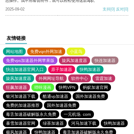
悉操作。我不用看说明书，就可以轻松使用这款app。
2025-09-02
支持
[0]
反对
[0]
友情链接
网站地图
免费vqn外网加速
小蓝鸟
免费vps加速器外网苹果版
旋风加速度器
快连加速器
快连加速器官网入口
原子加速器
快鸭加速器
旋风加速度器
外网网址导航
软件中心
雷霆加速
狂飙加速器
哔咔漫画
快鸭VPN
蚂蚁加速官网
银河加速器下载
酷通vp加速器
国外加速器免费
免费的加速器推荐
国外加速器免费
毒舌加速器破解版永久免费
一元机场. com
暴雪加速器官网
绿茶加速器
河马加速下载
快鸭加速器
极风加速器
快鸭加速器
毒舌加速器破解版永久免费