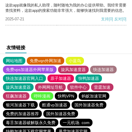
这款app就像我的私人助理，随时随地为我的办公提供帮助。我经常需要
查找资料，这款app的搜索功能非常强大，能够快速找到我需要的信息。
2025-07-21
支持
[0]
反对
[0]
友情链接
网站地图
免费vqn外网加速
小蓝鸟
免费vps加速器外网苹果版
旋风加速度器
快连加速器
快连加速器官网入口
原子加速器
快鸭加速器
旋风加速度器
外网网址导航
软件中心
雷霆加速
狂飙加速器
哔咔漫画
快鸭VPN
蚂蚁加速官网
银河加速器下载
酷通vp加速器
国外加速器免费
免费的加速器推荐
国外加速器免费
毒舌加速器破解版永久免费
一元机场. com
快鸭加速器下载官网苹果
暴雪加速器官网