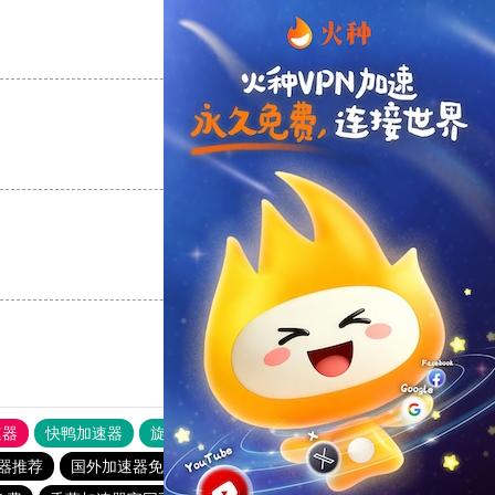
支持
[0]
反对
[0]
支持
[0]
反对
[0]
支持
[0]
反对
[0]
速器
快鸭加速器
旋风加速度器
外网网址导航
软件中心
器推荐
国外加速器免费
毒舌加速器破解版永久免费