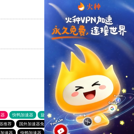
支持
[0]
反对
[0]
支持
[0]
反对
[0]
支持
[0]
反对
[0]
速器
快鸭加速器
旋风加速度器
外网网址导航
软件中心
器推荐
国外加速器免费
毒舌加速器破解版永久免费
风加速器
快鸭加速器
毒舌加速器破解版永久免费