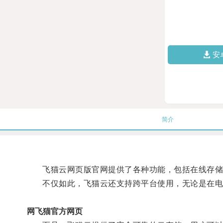
安
简介
飞猫云网页版官网提供了各种功能，包括在线存储、
不仅如此，飞猫云还支持跨平台使用，无论是在电
网飞猫官方网页