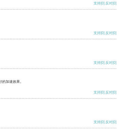
支持
[0]
反对
[0]
支持
[0]
反对
[0]
支持
[0]
反对
[0]
好的加速效果。
支持
[0]
反对
[0]
支持
[0]
反对
[0]