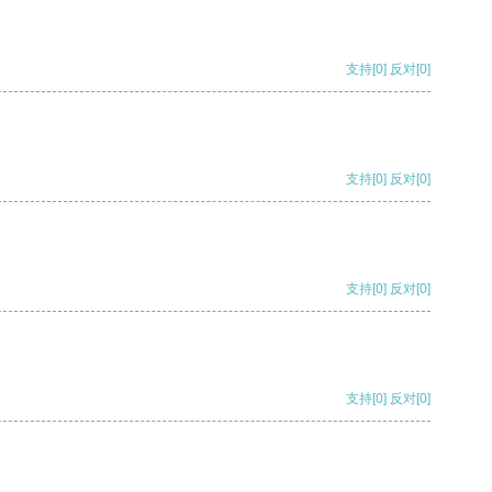
支持
[0]
反对
[0]
支持
[0]
反对
[0]
支持
[0]
反对
[0]
支持
[0]
反对
[0]