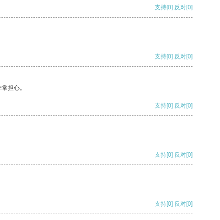
支持
[0]
反对
[0]
支持
[0]
反对
[0]
非常担心。
支持
[0]
反对
[0]
支持
[0]
反对
[0]
支持
[0]
反对
[0]