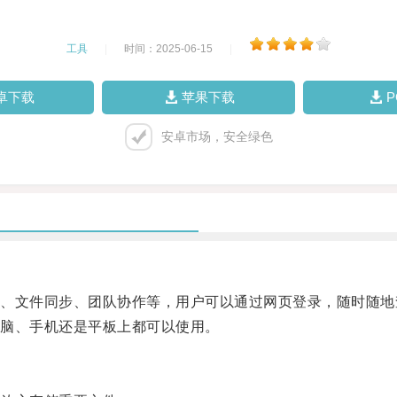
工具
|
时间：2025-06-15
|
卓下载
苹果下载
安卓市场，安全绿色
文件同步、团队协作等，用户可以通过网页登录，随时随地
脑、手机还是平板上都可以使用。