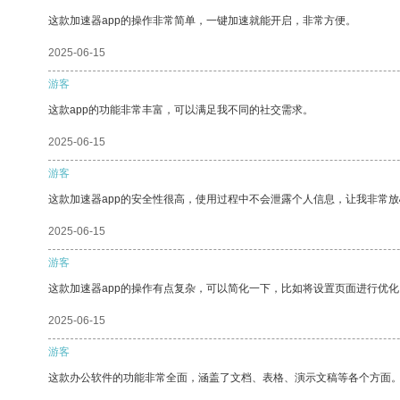
这款加速器app的操作非常简单，一键加速就能开启，非常方便。
2025-06-15
游客
这款app的功能非常丰富，可以满足我不同的社交需求。
2025-06-15
游客
这款加速器app的安全性很高，使用过程中不会泄露个人信息，让我非常放
2025-06-15
游客
这款加速器app的操作有点复杂，可以简化一下，比如将设置页面进行优化
2025-06-15
游客
这款办公软件的功能非常全面，涵盖了文档、表格、演示文稿等各个方面