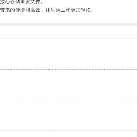
放心存储重要文件。
带来的便捷和高效，让生活工作更加轻松。