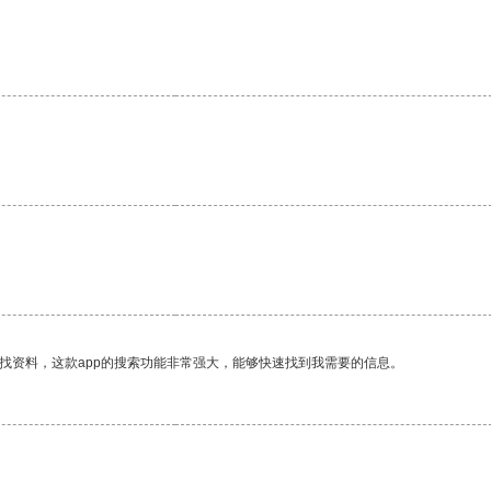
找资料，这款app的搜索功能非常强大，能够快速找到我需要的信息。