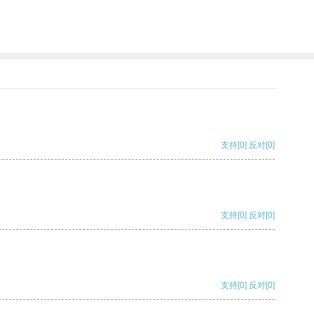
支持
[0]
反对
[0]
支持
[0]
反对
[0]
支持
[0]
反对
[0]