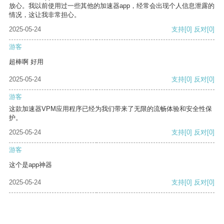
放心。我以前使用过一些其他的加速器app，经常会出现个人信息泄露的
情况，这让我非常担心。
2025-05-24
支持
[0]
反对
[0]
游客
超棒啊 好用
2025-05-24
支持
[0]
反对
[0]
游客
这款加速器VPM应用程序已经为我们带来了无限的流畅体验和安全性保
护。
2025-05-24
支持
[0]
反对
[0]
游客
这个是app神器
2025-05-24
支持
[0]
反对
[0]