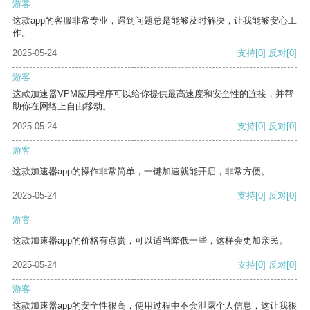
游客
这款app的客服非常专业，遇到问题总是能够及时解决，让我能够安心工
作。
2025-05-24
支持
[0]
反对
[0]
游客
这款加速器VPM应用程序可以给你提供最高速度和安全性的连接，并帮
助你在网络上自由移动。
2025-05-24
支持
[0]
反对
[0]
游客
这款加速器app的操作非常简单，一键加速就能开启，非常方便。
2025-05-24
支持
[0]
反对
[0]
游客
这款加速器app的价格有点贵，可以适当降低一些，这样会更加亲民。
2025-05-24
支持
[0]
反对
[0]
游客
这款加速器app的安全性很高，使用过程中不会泄露个人信息，这让我很