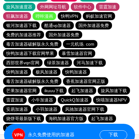
旋风加速度器
外网网址导航
软件中心
雷霆加速
狂飙加速器
哔咔漫画
快鸭VPN
蚂蚁加速官网
银河加速器下载
酷通vp加速器
国外加速器免费
免费的加速器推荐
国外加速器免费
毒舌加速器破解版永久免费
一元机场. com
快鸭加速器下载官网苹果
暴雪加速器官网
西部世界vqn官网
绿茶加速器
河马加速下载
快鸭加速器
极风加速器
快鸭加速器
毒舌加速器破解版永久免费
香蕉加速器官网正版
芒果加速器官网
ikuuu下载
起飞加速器
旋风加速下载
雷霆加速
小牛加速器
QuickQ加速器
快喵加速器NPV
安易加速器
小羽加速器
风驰加速器官网下载
烧饼哥最新版下载
海鸥加速器官方版
起飞加速器
hammer官网加速器
jm加速器推荐免费
ikuuu
永久免费使用的加速器
下载