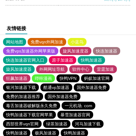
友情链接
网站地图
免费vqn外网加速
小蓝鸟
免费vps加速器外网苹果版
旋风加速度器
快连加速器
快连加速器官网入口
原子加速器
快鸭加速器
旋风加速度器
外网网址导航
软件中心
雷霆加速
狂飙加速器
哔咔漫画
快鸭VPN
蚂蚁加速官网
银河加速器下载
酷通vp加速器
国外加速器免费
免费的加速器推荐
国外加速器免费
毒舌加速器破解版永久免费
一元机场. com
快鸭加速器下载官网苹果
暴雪加速器官网
西部世界vqn官网
绿茶加速器
河马加速下载
快鸭加速器
极风加速器
快鸭加速器