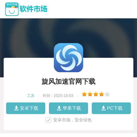
旋风加速官网下载
工具
|
时间：2025-10-03
|
安卓下载
苹果下载
PC下载
安卓市场，安全绿色