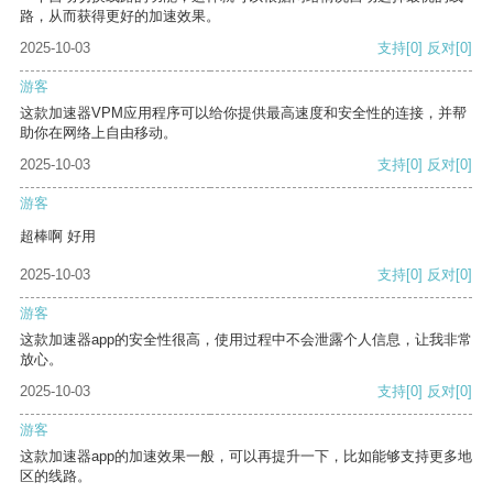
路，从而获得更好的加速效果。
2025-10-03
支持
[0]
反对
[0]
游客
这款加速器VPM应用程序可以给你提供最高速度和安全性的连接，并帮
助你在网络上自由移动。
2025-10-03
支持
[0]
反对
[0]
游客
超棒啊 好用
2025-10-03
支持
[0]
反对
[0]
游客
这款加速器app的安全性很高，使用过程中不会泄露个人信息，让我非常
放心。
2025-10-03
支持
[0]
反对
[0]
游客
这款加速器app的加速效果一般，可以再提升一下，比如能够支持更多地
区的线路。