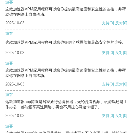
游客
这款加速器VPM应用程序可以给你提供最高速度和安全性的连接，并帮
助你在网络上自由移动。
2025-10-03
支持
[0]
反对
[0]
游客
这款加速器VPM应用程序可以给你提供全球覆盖和最高安全性的连接。
2025-10-03
支持
[0]
反对
[0]
游客
这款加速器VPM应用程序可以给你提供最高速度和安全性的连接，并帮
助你在网络上自由移动。
2025-10-03
支持
[0]
反对
[0]
游客
这款加速器app简直是居家旅行必备神器，无论是看视频、玩游戏还是工
作办公，都能畅享高速网络，再也不用担心网速卡顿了。
2025-10-03
支持
[0]
反对
[0]
游客