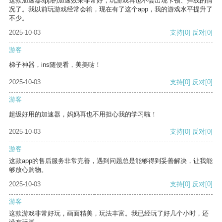
这款加速器app的加速效果非常好，玩游戏再也不会出现卡顿、掉线的情
况了。我以前玩游戏经常会输，现在有了这个app，我的游戏水平提升了
不少。
2025-10-03
支持
[0]
反对
[0]
游客
梯子神器，ins随便看，美美哒！
2025-10-03
支持
[0]
反对
[0]
游客
超级好用的加速器，妈妈再也不用担心我的学习啦！
2025-10-03
支持
[0]
反对
[0]
游客
这款app的售后服务非常完善，遇到问题总是能够得到妥善解决，让我能
够放心购物。
2025-10-03
支持
[0]
反对
[0]
游客
这款游戏非常好玩，画面精美，玩法丰富。我已经玩了好几个小时，还