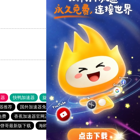
支持
[0]
反对
[0]
支持
[0]
反对
[0]
速器
快鸭加速器
旋风加速度器
外网网址导航
软件中心
器推荐
国外加速器免费
毒舌加速器破解版永久免费
免费
香蕉加速器官网正版
芒果加速器官网
起飞加速器
烧饼哥最新版下载
海鸥加速器官方版
起飞加速器