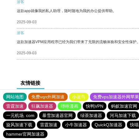
游客
这款app就像我的私人助理，随时随地为我的办公提供帮助。
2025-09-03
游客
这款加速器VPM应用程序已经为我们带来了无限的流畅体验和安全性保护
2025-09-03
友情链接
网站地图
免费vqn外网加速
小蓝鸟
免费vps加速器外网苹
雷霆加速
狂飙加速器
哔咔漫画
快鸭VPN
蚂蚁加速官网
一元机场. com
暴雪加速器官网
绿茶加速器
河马加速下载
旋风加速下载
雷霆加速
小牛加速器
QuickQ加速器
快喵
hammer官网加速器