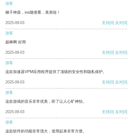
游客
梯子神器，ins随便看，美美哒！
2025-09-03
支持
[0]
反对
[0]
游客
超棒啊 好用
2025-09-03
支持
[0]
反对
[0]
游客
这款加速器VPM应用程序提供了顶级的安全性和隐私保护。
2025-09-03
支持
[0]
反对
[0]
游客
这款游戏的音乐非常优美，听了让人心旷神怡。
2025-09-03
支持
[0]
反对
[0]
游客
这款软件的功能非常强大，使用起来非常方便。