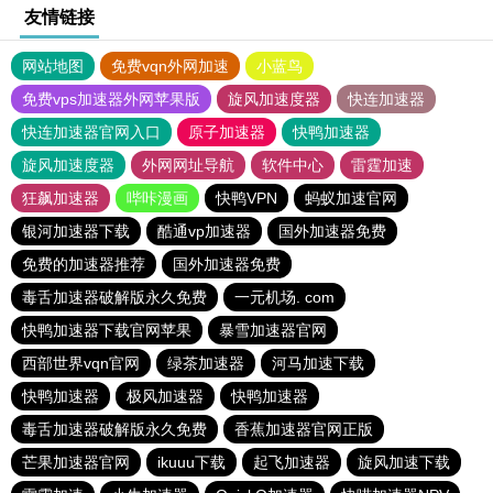
友情链接
网站地图
免费vqn外网加速
小蓝鸟
免费vps加速器外网苹果版
旋风加速度器
快连加速器
快连加速器官网入口
原子加速器
快鸭加速器
旋风加速度器
外网网址导航
软件中心
雷霆加速
狂飙加速器
哔咔漫画
快鸭VPN
蚂蚁加速官网
银河加速器下载
酷通vp加速器
国外加速器免费
免费的加速器推荐
国外加速器免费
毒舌加速器破解版永久免费
一元机场. com
快鸭加速器下载官网苹果
暴雪加速器官网
西部世界vqn官网
绿茶加速器
河马加速下载
快鸭加速器
极风加速器
快鸭加速器
毒舌加速器破解版永久免费
香蕉加速器官网正版
芒果加速器官网
ikuuu下载
起飞加速器
旋风加速下载