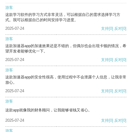
游客
这款学习软件的学习方式非常灵活，可以根据自己的需求选择学习方
式。我可以根据自己的时间安排学习进度。
2025-07-24
支持
[0]
反对
[0]
游客
这款加速器app的加速效果还是不错的，但偶尔也会出现卡顿的情况，希
望开发者能够优化一下。
2025-07-24
支持
[0]
反对
[0]
游客
这款加速器app的安全性很高，使用过程中不会泄露个人信息，让我非常
放心。
2025-07-24
支持
[0]
反对
[0]
游客
这款app就像我的财务顾问，让我能够省钱又省心。
2025-07-24
支持
[0]
反对
[0]
游客