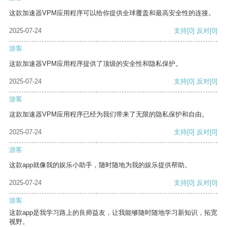
这款加速器VPM应用程序可以给你提供全球覆盖和最高安全性的连接。
2025-07-24
支持
[0]
反对
[0]
游客
这款加速器VPM应用程序提供了顶级的安全性和隐私保护。
2025-07-24
支持
[0]
反对
[0]
游客
这款加速器VPM应用程序已经为我们带来了无限的隐私保护和自由。
2025-07-24
支持
[0]
反对
[0]
游客
这款app就像我的娱乐小助手，随时随地为我的娱乐提供帮助。
2025-07-24
支持
[0]
反对
[0]
游客
这款app是我学习路上的良师益友，让我能够随时随地学习新知识，拓宽
视野。