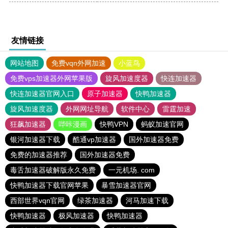
友情链接
网站地图
免费vqn外网加速
小蓝鸟
免费vps加速器外网苹果版
旋风加速度器
快连加速器
快连加速器官网入口
原子加速器
快鸭加速器
旋风加速度器
外网网址导航
软件中心
雷霆加速
狂飙加速器
哔咔漫画
快鸭VPN
蚂蚁加速官网
银河加速器下载
酷通vp加速器
国外加速器免费
免费的加速器推荐
国外加速器免费
毒舌加速器破解版永久免费
一元机场. com
快鸭加速器下载官网苹果
暴雪加速器官网
西部世界vqn官网
绿茶加速器
河马加速下载
快鸭加速器
极风加速器
快鸭加速器