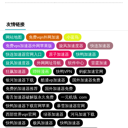
友情链接
网站地图
免费vqn外网加速
小蓝鸟
免费vps加速器外网苹果版
旋风加速度器
快连加速器
快连加速器官网入口
原子加速器
快鸭加速器
旋风加速度器
外网网址导航
软件中心
雷霆加速
狂飙加速器
哔咔漫画
快鸭VPN
蚂蚁加速官网
银河加速器下载
酷通vp加速器
国外加速器免费
免费的加速器推荐
国外加速器免费
毒舌加速器破解版永久免费
一元机场. com
快鸭加速器下载官网苹果
暴雪加速器官网
西部世界vqn官网
绿茶加速器
河马加速下载
快鸭加速器
极风加速器
快鸭加速器