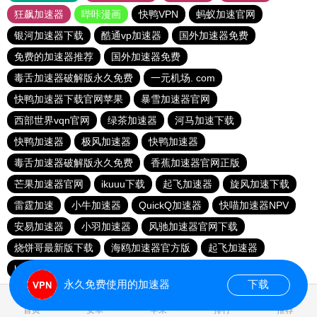
狂飙加速器
哔咔漫画
快鸭VPN
蚂蚁加速官网
银河加速器下载
酷通vp加速器
国外加速器免费
免费的加速器推荐
国外加速器免费
毒舌加速器破解版永久免费
一元机场. com
快鸭加速器下载官网苹果
暴雪加速器官网
西部世界vqn官网
绿茶加速器
河马加速下载
快鸭加速器
极风加速器
快鸭加速器
毒舌加速器破解版永久免费
香蕉加速器官网正版
芒果加速器官网
ikuuu下载
起飞加速器
旋风加速下载
雷霆加速
小牛加速器
QuickQ加速器
快喵加速器NPV
安易加速器
小羽加速器
风驰加速器官网下载
烧饼哥最新版下载
海鸥加速器官方版
起飞加速器
hammer官网加速器
jm加速器推荐免费
ikuuu
永久免费使用的加速器
下载
0.019083s
首页
安卓
苹果
排行
推荐