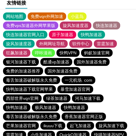
友情链接
网站地图
免费vqn外网加速
小蓝鸟
免费vps加速器外网苹果版
旋风加速度器
快连加速器
快连加速器官网入口
原子加速器
快鸭加速器
旋风加速度器
外网网址导航
软件中心
雷霆加速
狂飙加速器
哔咔漫画
快鸭VPN
蚂蚁加速官网
银河加速器下载
酷通vp加速器
国外加速器免费
免费的加速器推荐
国外加速器免费
毒舌加速器破解版永久免费
一元机场. com
快鸭加速器下载官网苹果
暴雪加速器官网
西部世界vqn官网
绿茶加速器
河马加速下载
快鸭加速器
极风加速器
快鸭加速器
毒舌加速器破解版永久免费
香蕉加速器官网正版
芒果加速器官网
ikuuu下载
起飞加速器
旋风加速下载
雷霆加速
小牛加速器
QuickQ加速器
快喵加速器NPV