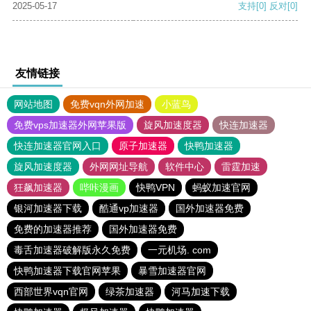
2025-05-17
支持
[0]
反对
[0]
友情链接
网站地图
免费vqn外网加速
小蓝鸟
免费vps加速器外网苹果版
旋风加速度器
快连加速器
快连加速器官网入口
原子加速器
快鸭加速器
旋风加速度器
外网网址导航
软件中心
雷霆加速
狂飙加速器
哔咔漫画
快鸭VPN
蚂蚁加速官网
银河加速器下载
酷通vp加速器
国外加速器免费
免费的加速器推荐
国外加速器免费
毒舌加速器破解版永久免费
一元机场. com
快鸭加速器下载官网苹果
暴雪加速器官网
西部世界vqn官网
绿茶加速器
河马加速下载