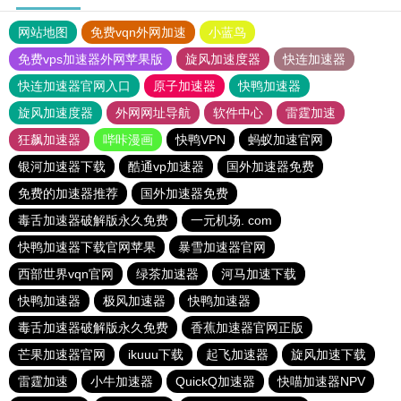
网站地图
免费vqn外网加速
小蓝鸟
免费vps加速器外网苹果版
旋风加速度器
快连加速器
快连加速器官网入口
原子加速器
快鸭加速器
旋风加速度器
外网网址导航
软件中心
雷霆加速
狂飙加速器
哔咔漫画
快鸭VPN
蚂蚁加速官网
银河加速器下载
酷通vp加速器
国外加速器免费
免费的加速器推荐
国外加速器免费
毒舌加速器破解版永久免费
一元机场. com
快鸭加速器下载官网苹果
暴雪加速器官网
西部世界vqn官网
绿茶加速器
河马加速下载
快鸭加速器
极风加速器
快鸭加速器
毒舌加速器破解版永久免费
香蕉加速器官网正版
芒果加速器官网
ikuuu下载
起飞加速器
旋风加速下载
雷霆加速
小牛加速器
QuickQ加速器
快喵加速器NPV